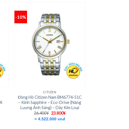
-10%
 to
Add to
ist
wishlist
+
CITIZEN
Đồng Hồ Citizen Nam BM6774-51C
1X
– Kính Sapphire – Eco-Drive (Năng
Lượng Ánh Sáng) – Dây Kim Loại
Giá
Giá
26.400
¥
23.800
¥
gốc
hiện
≈ 4.522.000 vnđ
là:
tại
0¥.
26.400¥.
là:
23.800¥.