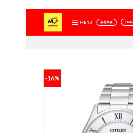
Skip
to
MENU
会社概要
TRA
content
-16%