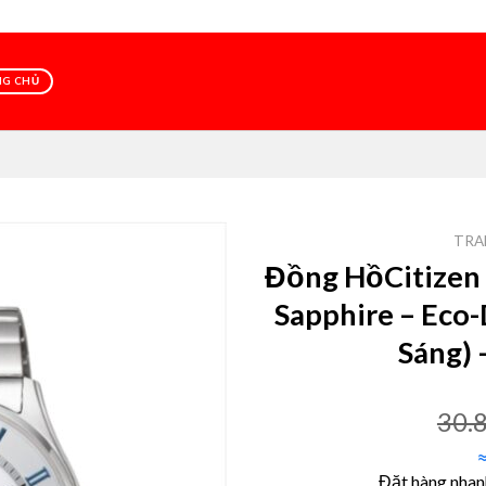
NG CHỦ
TRA
Đồng HồCitizen
Sapphire – Eco
Add to
Sáng) 
wishlist
30.
Đặt hàng nha