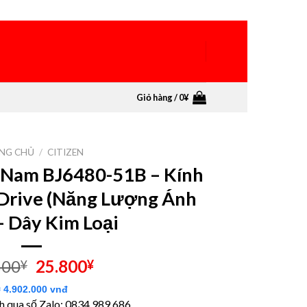
Giỏ hàng /
0
¥
NG CHỦ
/
CITIZEN
 Nam BJ6480-51B – Kính
-Drive (Năng Lượng Ánh
– Dây Kim Loại
Giá
Giá
800
25.800
¥
¥
gốc
hiện
≈ 4.902.000 vnđ
là:
tại
nh qua số Zalo: 0834 989 686