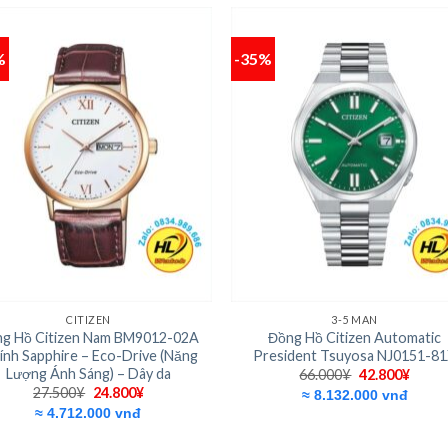
%
-35%
Add to
Add
wishlist
wishl
+
CITIZEN
3-5 MAN
g Hồ Citizen Nam BM9012-02A
Đồng Hồ Citizen Automatic
ính Sapphire – Eco-Drive (Năng
President Tsuyosa NJ0151-8
Lượng Ánh Sáng) – Dây da
Giá
Giá
66.000
¥
42.800
¥
gốc
hiện
Giá
Giá
27.500
¥
24.800
¥
≈ 8.132.000 vnđ
là:
tại
gốc
hiện
≈ 4.712.000 vnđ
66.000¥.
là:
là:
tại
42.80
27.500¥.
là:
24.800¥.