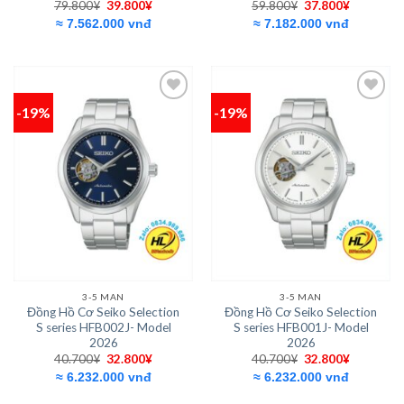
Giá
Giá
Giá
Giá
79.800
¥
39.800
¥
59.800
¥
37.800
¥
gốc
hiện
gốc
hiện
≈ 7.562.000 vnđ
≈ 7.182.000 vnđ
là:
tại
là:
tại
79.800¥.
là:
59.800¥.
là:
39.800¥.
37.800¥.
-19%
-19%
Add to
Add to
wishlist
wishlist
3-5 MAN
3-5 MAN
Đồng Hồ Cơ Seiko Selection
Đồng Hồ Cơ Seiko Selection
S series HFB002J- Model
S series HFB001J- Model
2026
2026
Giá
Giá
Giá
Giá
40.700
¥
32.800
¥
40.700
¥
32.800
¥
gốc
hiện
gốc
hiện
≈ 6.232.000 vnđ
≈ 6.232.000 vnđ
là:
tại
là:
tại
40.700¥.
là:
40.700¥.
là: