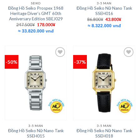
SEIKO
3-5 MAN
Đồng Hồ Seiko Prospex 1968
Đồng Hồ Seiko Nữ Nano Tank
Heritage Diver’s GMT 60th
SSEH016
Anniversary Edition SBEJ029
Giá
Giá
86.800
¥
43.800
¥
gốc
hiện
Giá
Giá
247.500
¥
178.000
¥
≈ 8.322.000 vnđ
là:
tại
gốc
hiện
≈ 33.820.000 vnđ
86.800¥.
là:
là:
tại
43.800¥.
247.500¥.
là:
178.000¥.
-50%
-37%
Add to
Add to
wishlist
wishlist
3-5 MAN
3-5 MAN
Đồng Hồ Seiko Nữ Nano Tank
Đồng Hồ Seiko Nữ Nano Tank
SSEH015
SSEH018