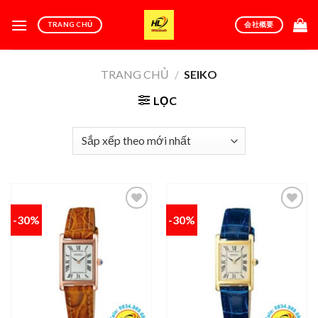
Skip
to
TRANG CHỦ
会社概要
content
TRANG CHỦ
/
SEIKO
LỌC
-30%
-30%
Add to
Add to
wishlist
wishlist