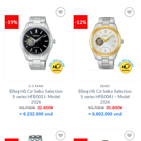
32.800¥.
32.800¥.
-19%
-12%
Add to
Add to
wishlist
wishlist
3-5 MAN
SEIKO
Đồng Hồ Cơ Seiko Selection
Đồng Hồ Cơ Seiko Selection
S series HFB003J- Model
S series HFB004J – Model
2026
2026
Giá
Giá
Giá
Giá
40.700
¥
32.800
¥
40.700
¥
35.800
¥
gốc
hiện
gốc
hiện
≈ 6.232.000 vnđ
≈ 6.802.000 vnđ
là:
tại
là:
tại
40.700¥.
là:
40.700¥.
là:
32.800¥.
35.800¥.