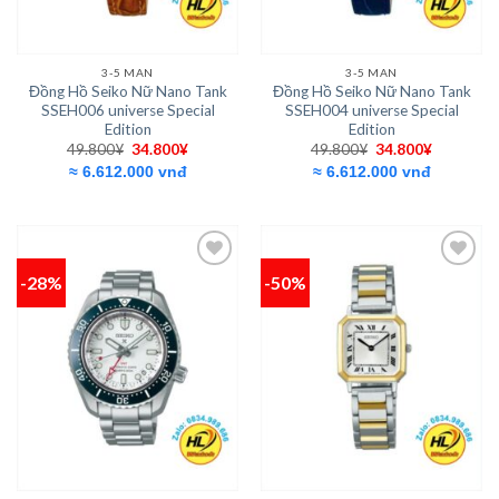
3-5 MAN
3-5 MAN
Đồng Hồ Seiko Nữ Nano Tank
Đồng Hồ Seiko Nữ Nano Tank
SSEH006 universe Special
SSEH004 universe Special
Edition
Edition
Giá
Giá
Giá
Giá
49.800
¥
34.800
¥
49.800
¥
34.800
¥
gốc
hiện
gốc
hiện
≈ 6.612.000 vnđ
≈ 6.612.000 vnđ
là:
tại
là:
tại
49.800¥.
là:
49.800¥.
là:
34.800¥.
34.800¥.
-28%
-50%
Add to
Add to
wishlist
wishlist