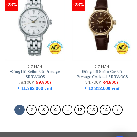
-23%
-23%
Add to
Add to
wishlist
wishlist
5-7 MAN
5-7 MAN
Đồng Hồ Seiko Nữ Presage
Đồng Hồ Seiko Cơ Nữ
SRRW005
Presage Cocktail SRRW008
Giá
Giá
Giá
Giá
78.100
¥
59.800
¥
84.700
¥
64.800
¥
gốc
hiện
gốc
hiện
≈ 11.362.000 vnđ
≈ 12.312.000 vnđ
là:
tại
là:
tại
78.100¥.
là:
84.700¥.
là:
59.800¥.
64.800¥.
1
2
3
4
…
12
13
14