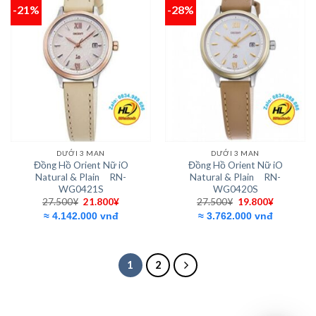
-21%
-28%
Add to
Add to
wishlist
wishlist
DƯỚI 3 MAN
DƯỚI 3 MAN
Đồng Hồ Orient Nữ iO
Đồng Hồ Orient Nữ iO
Natural & Plain RN-
Natural & Plain RN-
WG0421S
WG0420S
Giá
Giá
Giá
Giá
27.500
¥
21.800
¥
27.500
¥
19.800
¥
gốc
hiện
gốc
hiện
≈ 4.142.000 vnđ
≈ 3.762.000 vnđ
là:
tại
là:
tại
27.500¥.
là:
27.500¥.
là:
21.800¥.
19.800¥.
1
2