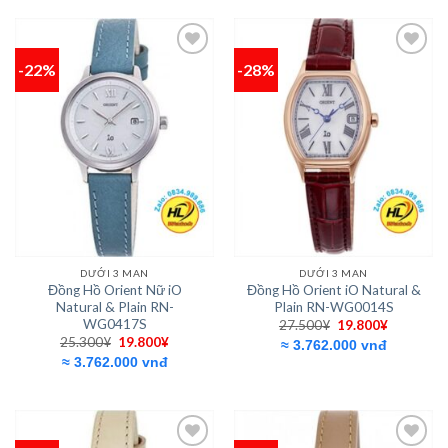
19.800¥.
19.800¥.
-22%
-28%
Add to
Add to
wishlist
wishlist
DƯỚI 3 MAN
DƯỚI 3 MAN
Đồng Hồ Orient Nữ iO
Đồng Hồ Orient iO Natural &
Natural & Plain RN-
Plain RN-WG0014S
WG0417S
Giá
Giá
27.500
¥
19.800
¥
gốc
hiện
Giá
Giá
25.300
¥
19.800
¥
≈ 3.762.000 vnđ
là:
tại
gốc
hiện
≈ 3.762.000 vnđ
27.500¥.
là:
là:
tại
19.800¥.
25.300¥.
là:
19.800¥.