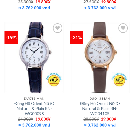
Giá
Giá
Giá
Giá
25.300
¥
19.800
¥
27.500
¥
19.800
¥
gốc
hiện
gốc
hiện
≈ 3.762.000 vnđ
≈ 3.762.000 vnđ
là:
tại
là:
tại
25.300¥.
là:
27.500¥.
là:
19.800¥.
19.800¥.
-19%
-31%
Add to
Add to
wishlist
wishlist
DƯỚI 3 MAN
DƯỚI 3 MAN
Đồng Hồ Orient Nữ iO
Đồng Hồ Orient Nữ iO
Natural & Plain RN-
Natural & Plain RN-
WG0009S
WG0410S
Giá
Giá
Giá
Giá
24.300
¥
19.800
¥
28.500
¥
19.800
¥
gốc
hiện
gốc
hiện
≈ 3.762.000 vnđ
≈ 3.762.000 vnđ
là:
tại
là:
tại
24.300¥.
là:
28.500¥.
là: