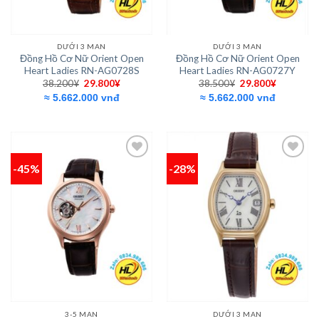
DƯỚI 3 MAN
DƯỚI 3 MAN
Đồng Hồ Cơ Nữ Orient Open
Đồng Hồ Cơ Nữ Orient Open
Heart Ladies RN-AG0728S
Heart Ladies RN-AG0727Y
Giá
Giá
Giá
Giá
38.200
¥
29.800
¥
38.500
¥
29.800
¥
gốc
hiện
gốc
hiện
≈ 5.662.000 vnđ
≈ 5.662.000 vnđ
là:
tại
là:
tại
38.200¥.
là:
38.500¥.
là:
29.800¥.
29.800¥.
-45%
-28%
Add to
Add to
wishlist
wishlist
3-5 MAN
DƯỚI 3 MAN