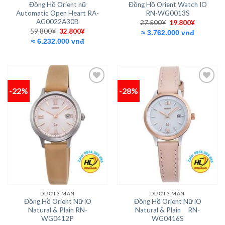
Đồng Hồ Orient nữ
Đồng Hồ Orient Watch IO
Automatic Open Heart RA-
RN-WG0013S
AG0022A30B
Giá
Giá
27.500
¥
19.800
¥
gốc
hiện
Giá
Giá
59.800
¥
32.800
¥
≈ 3.762.000 vnđ
là:
tại
gốc
hiện
≈ 6.232.000 vnđ
27.500¥.
là:
là:
tại
19.800¥.
59.800¥.
là:
32.800¥.
-22%
-28%
Add to
Add to
wishlist
wishlist
DƯỚI 3 MAN
DƯỚI 3 MAN
Đồng Hồ Orient Nữ iO
Đồng Hồ Orient Nữ iO
Natural & Plain RN-
Natural & Plain RN-
WG0412P
WG0416S