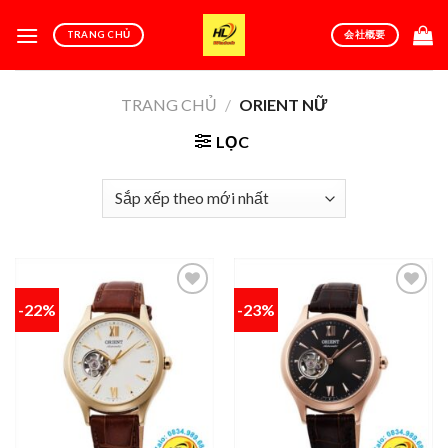
Skip
to
TRANG CHỦ
会社概要
content
TRANG CHỦ
/
ORIENT NỮ
LỌC
-22%
-23%
Add to
Add to
wishlist
wishlist