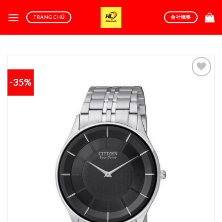
Skip
to
TRANG CHỦ
会社概要
content
-35%
Add to
wishlist