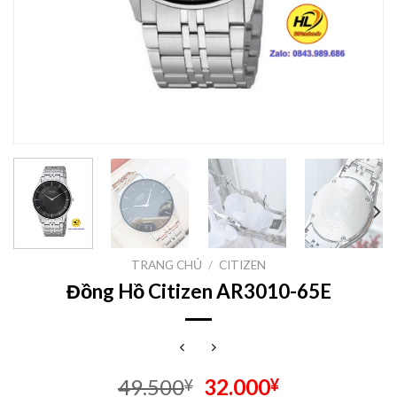
TRANG CHỦ
/
CITIZEN
Đồng Hồ Citizen AR3010-65E
Giá
Giá
49.500
32.000
¥
¥