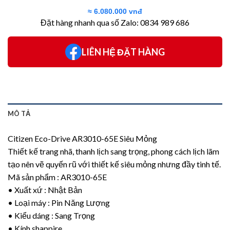
gốc
hiện
≈ 6.080.000 vnđ
là:
tại
Đặt hàng nhanh qua số Zalo: 0834 989 686
49.500¥.
là:
32.000¥.
LIÊN HỆ ĐẶT HÀNG
MÔ TẢ
Citizen Eco-Drive AR3010-65E Siêu Mỏng
Thiết kế trang nhã, thanh lịch sang trọng, phong cách lịch lãm
tạo nên vẽ quyến rũ với thiết kế siêu mỏng nhưng đầy tinh tế.
Mã sản phẩm : AR3010-65E
• Xuất xứ : Nhật Bản
• Loại máy : Pin Năng Lượng
• Kiểu dáng : Sang Trọng
• Kính shappire