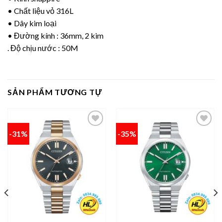
• Chất liệu vỏ 316L
• Dây kim loại
• Đường kính : 36mm, 2 kim
. Độ chịu nước : 50M
SẢN PHẨM TƯƠNG TỰ
-31%
-35%
Add to
Add to
wishlist
wishlist